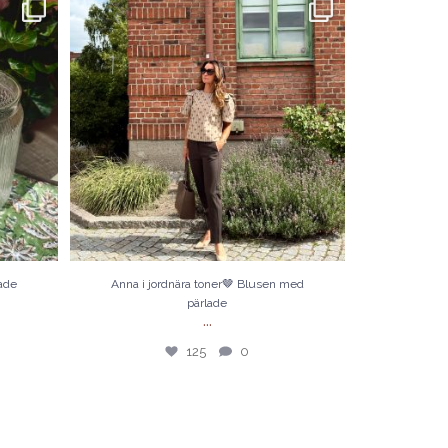
lasburkar
Anna i jordnära toner🤎 Blusen med pärlade
...
125
0
bade
Anna i jordnära toner🤎 Blusen med
pärlade
...
125
0