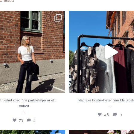
ries👇🏼
shirt med fina pärldetaljer är ett enkelt
...
Magiska höstnyheter från Ida Sjös
73
4
48
0
t t-shirt med fina pärldetaljer är ett
Magiska höstnyheter från Ida Sjös
...
enkelt
...
48
0
73
4