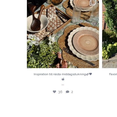
Inspiration till nästa middagsdukning🌿🧡🍯
Favoritt
36
2
Inspiration till nästa middagsdukning🌿🧡
Favor
🍯
...
36
2