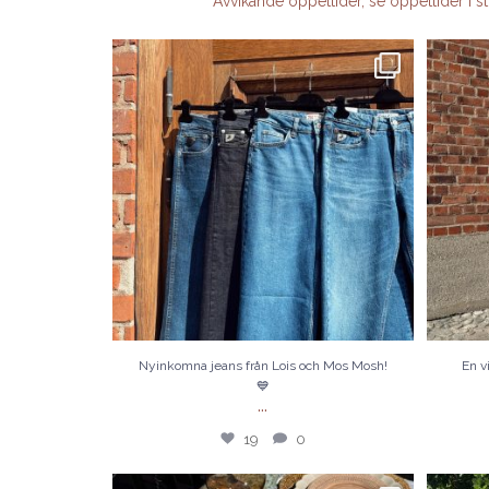
Avvikande öppettider, se öppettider i sto
Nyinkomna jeans från Lois och Mos Mosh!💙
En vit t-
19
0
Nyinkomna jeans från Lois och Mos Mosh!
En vi
💙
...
19
0