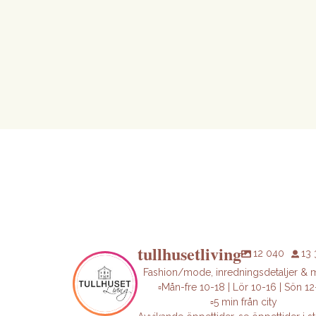
tullhusetliving
12 040
13
Fashion/mode, inredningsdetaljer & 
▫️Mån-fre 10-18 | Lör 10-16 | Sön 12
▫️5 min från city