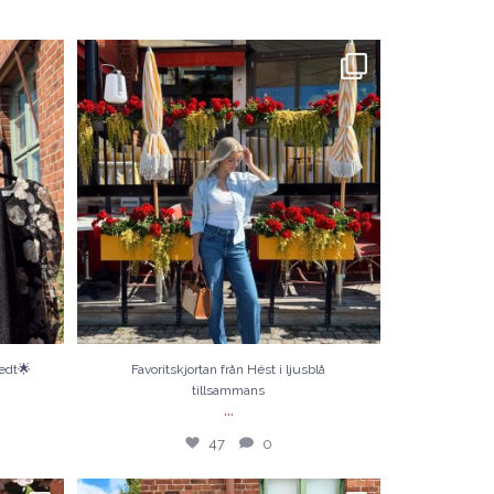
tedt🌟
Favoritskjortan från Hést i ljusblå tillsammans
...
47
0
tedt🌟
Favoritskjortan från Hést i ljusblå
tillsammans
...
47
0