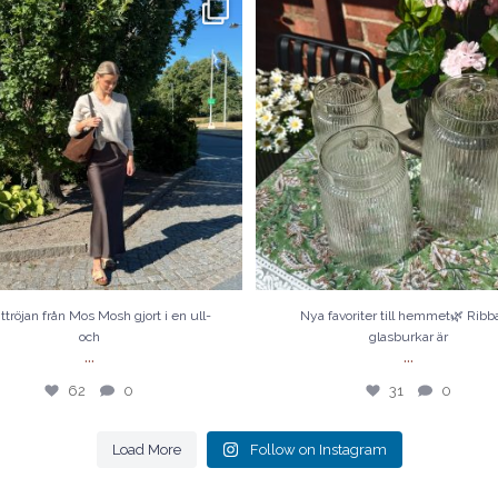
röjan från Mos Mosh gjort i en ull-och
...
Nya favoriter till hemmet🌿 Ribbade g
är
...
62
0
31
0
ittröjan från Mos Mosh gjort i en ull-
Nya favoriter till hemmet🌿 Rib
och
glasburkar är
...
...
62
0
31
0
Load More
Follow on Instagram