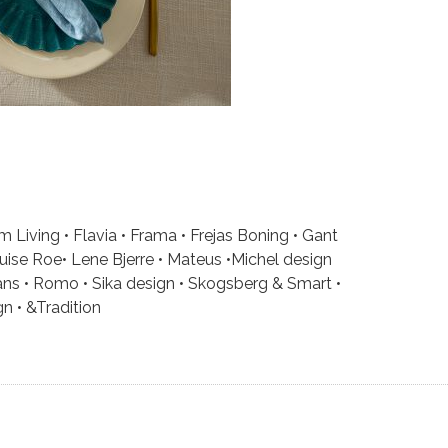
 Living • Flavia • Frama • Frejas Boning • Gant
ouise Roe• Lene Bjerre • Mateus •Michel design
lans • Romo • Sika design • Skogsberg & Smart •
n • &Tradition