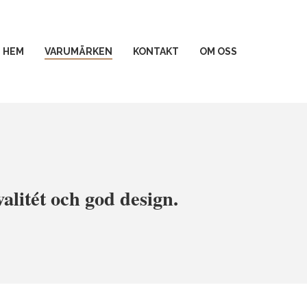
HEM
VARUMÄRKEN
KONTAKT
OM OSS
litét och god design.