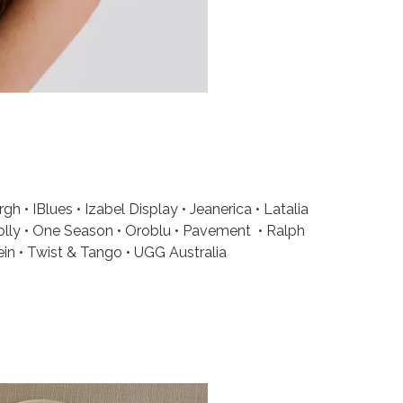
h • IBlues • Izabel Display • Jeanerica • Latalia
Molly • One Season • Oroblu • Pavement • Ralph
n • Twist & Tango • UGG Australia