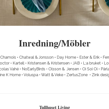
Inredning/Möbler
 Chamois • Chatwal & Jonsson • Day Home • Ester & Erik • Ferm
tor • Kartell • Kristensen & Kristensen • JAB • L:a bruket • L
icolas Vahé • NoEarlyBirds • Olsson & Jensen • Oi Soi Oi • Pär
Tine K Home • Voluspa • Watt & Veke • ZertusZone • Zink desig
Tullhuset Living