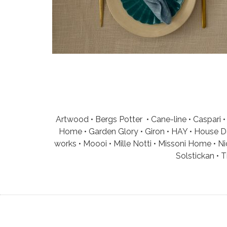
Artwood • Bergs Potter • Cane-line • Caspari •
Home • Garden Glory • Giron • HAY • House Doc
works • Moooi • Mille Notti • Missoni Home • N
Solstickan • 