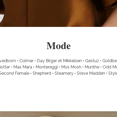
Mode
 Svedbom • Colmar • Day Birger et Mikkelsen • Gestuz • Goldberg
Nilsdotter • Max Mara • Montereggi • Mos Mosh • Munthe • Odd 
Second Female • Shepherd • Steamery • Steve Madden • Stylei